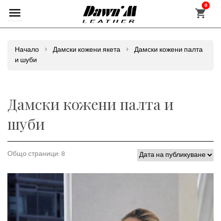
0
Начало
Дамски кожени якета
Дамски кожени палта
и шуби
Дамски кожени палта и
шуби
Общо страници: 8