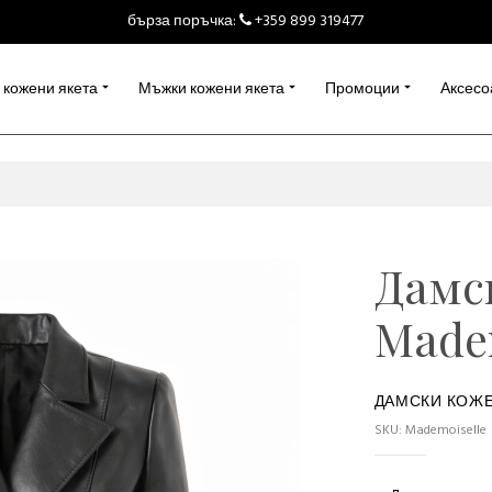
бърза поръчка:
+359 899 319477
 кожени якета
Мъжки кожени якета
Промоции
Аксесо
Дамс
Made
ДАМСКИ КОЖЕ
SKU: Mademoiselle