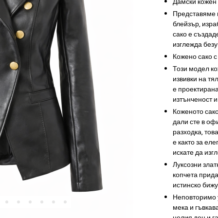
Дамски кожен 
Представяме в
блейзър, изра
сако е създад
изглежда безу
Кожено сако с
Този модел ко
извивки на тя
е проектирана
изтънченост и 
Коженото сако
дали сте в оф
разходка, тов
е както за еле
искате да изг
Луксозни злат
копчета прида
истинско бижу
Неповторимо у
мека и гъвкав