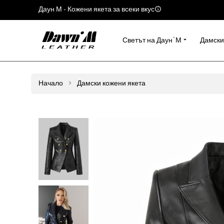
Даун М - Кожени якета за всеки вкус
Светът на Даун`М
Дамски
Начало
Дамски кожени якета