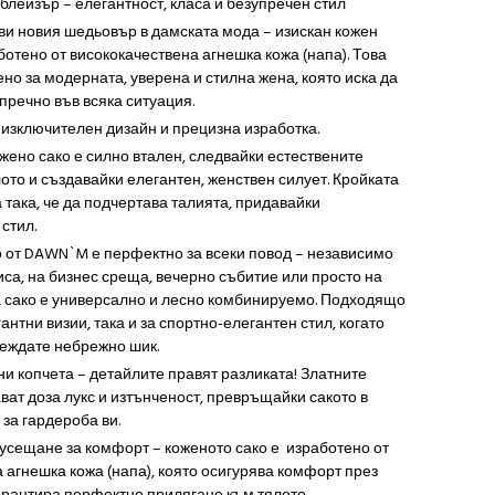
блейзър – елегантност, класа и безупречен стил
и новия шедьовър в дамската мода – изискан кожен
ботено от висококачествена агнешка кожа (напа). Това
ено за модерната, уверена и стилна жена, която иска да
пречно във всяка ситуация.
 изключителен дизайн и прецизна изработка.
жено сако е силно втален, следвайки естествените
лото и създавайки елегантен, женствен силует. Кройката
 така, че да подчертава талията, придавайки
стил.
 от DAWN`M е перфектно за всеки повод – независимо
иса, на бизнес среща, вечерно събитие или просто на
а сако е универсално и лесно комбинируемо. Подходящо
гантни визии, така и за спортно-елегантен стил, когато
леждате небрежно шик.
ни копчета – детайлите правят разликата! Златните
ват доза лукс и изтънченост, превръщайки сакото в
 за гардероба ви.
сещане за комфорт – коженото сако е изработено от
а агнешка кожа (напа), която осигурява комфорт през