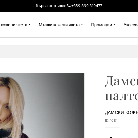
бърза поръчка:
+359 899 319477
 кожени якета
Мъжки кожени якета
Промоции
Аксесо
Дамс
палт
ДАМСКИ КОЖЕ
ID: 1017