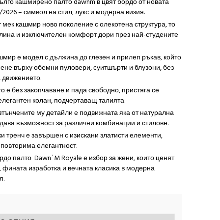
ълго кашмирено палто dawnm в цвят бордо от новата
/2026 – символ на стил, лукс и модерна визия.
 мек кашмир ново поколение с олекотена структура, то
лина и изключителен комфорт дори през най-студените
шмир е модел с дължина до глезен и прилеп ръкав, който
ене върху обемни пуловери, суитшърти и блузони, без
 движението.
о е без закопчаване и пада свободно, пристяга се
елегантен колан, подчертаващ талията.
зтънчените му детайли е подвижната яка от натурална
 дава възможност за различни комбинации и стилове.
и тренч е завършен с изискани златисти елементи,
повторима елегантност.
рдо палто Dawn`M Royale е избор за жени, които ценят
 фината изработка и вечната класика в модерна
я.