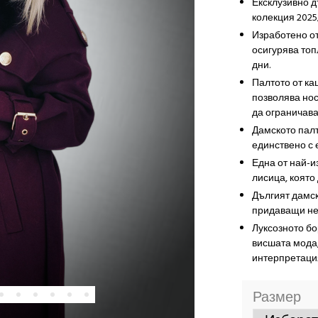
Ексклузивно д
колекция 2025
Изработено от
осигурява топ
дни.
Палтото от ка
позволява нос
да ограничава
Дамското палт
единствено с 
Една от най-и
лисица, която
Дългият дамск
придаващи не
Луксозното бо
висшата мода,
интерпретаци
Размер