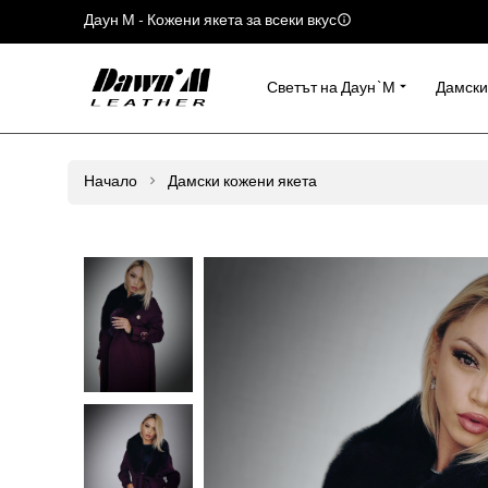
Даун М - Кожени якета за всеки вкус
Светът на Даун`М
Дамски
Начало
Дамски кожени якета