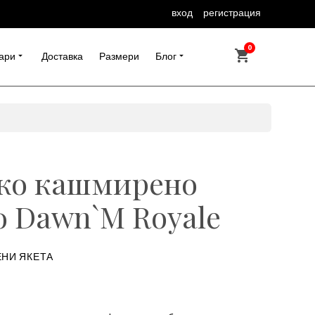
вход
регистрация
0
ари
Доставка
Размери
Блог
ко кашмирено
о Dawn`M Royale
НИ ЯКЕТА