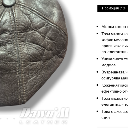
Промоция 51%
Мъжки кожен к
Този мъжки ко
кафяв меланж 
прави изключи
по-елегантни 
Уникалната те
модела.
Вътрешната ча
осигурява мак
Коженият каск
ефективно от с
Този мъжки ко
елегантна – то
Това е аксесо
стил.