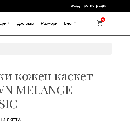
вход
регистрация
0
ари
Доставка
Размери
Блог
и кожен каскет
WN MELANGE
SIC
НИ ЯКЕТА