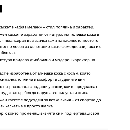
аскет в кафяв меланж – стил, топлина и характер.
жен каскет е изработен от натурална телешка кожа в
– нюансиран във всички гами на кафявото, което го
телно лесен за съчетание както с ежедневни, така и с
облекла.
кстура придава дълбочина и модерен характер на
ст е изработена от агнешка кожа с косъм, която
симална топлина и комфорт в студените дни.
етът разполага с падащи ушанки, които предпазват
туд и вятър, без да нарушават силуета и стила.
жен каскет е подходящ за всяка визия – от спортна до
зи каскет не е просто шапка.
ар, с който променяш визията си и подчертаваш своя