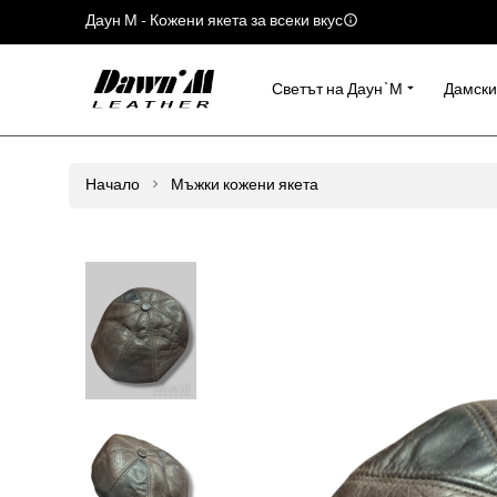
Даун М - Кожени якета за всеки вкус
Светът на Даун`М
Дамски
Начало
Мъжки кожени якета